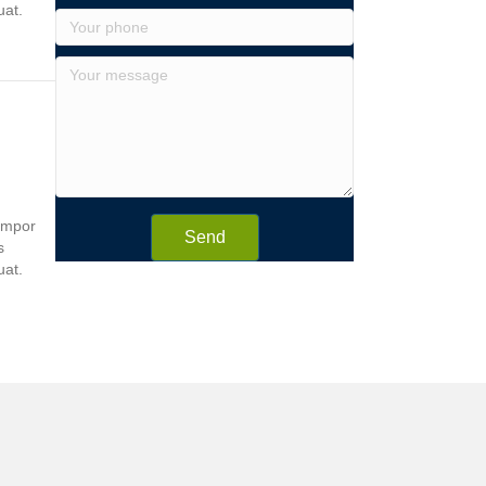
uat.
tempor
Send
s
uat.