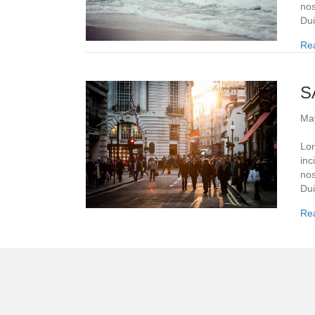
nos
Dui
Re
S
Ma
Lor
inc
nos
Dui
Re