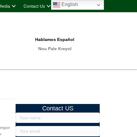
English
Media
Contact Us
Hablamos Español
Nou Pale Kreyol
Contact US
tempor
s